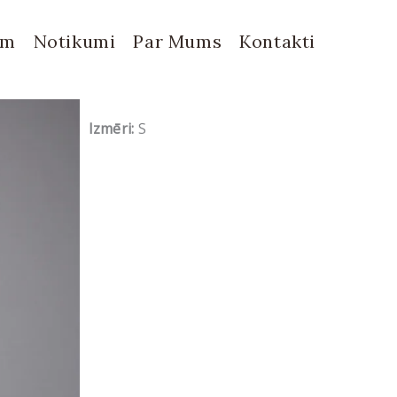
em
Notikumi
Par Mums
Kontakti
Izmēri:
S