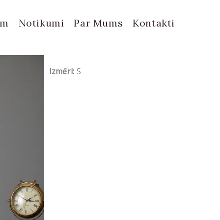
em
Notikumi
Par Mums
Kontakti
Izmēri:
S