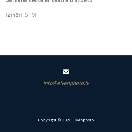
Sarkana kleita ar teatrālu siluetu
Izmēri:
S, M
info@elvenphoto.lv
Copyright © 2026 Elvenphoto