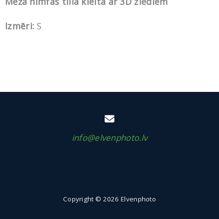
Meža nimfas tilla kleita ar 3D ziediem
Izmēri:
S
info@elvenphoto.lv
Copyright © 2026 Elvenphoto