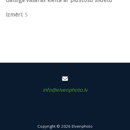
Gaisīga vasaras kleita ar plūstošu siluetu
Izmēri:
S
info@elvenphoto.lv
Copyright © 2026 Elvenphoto