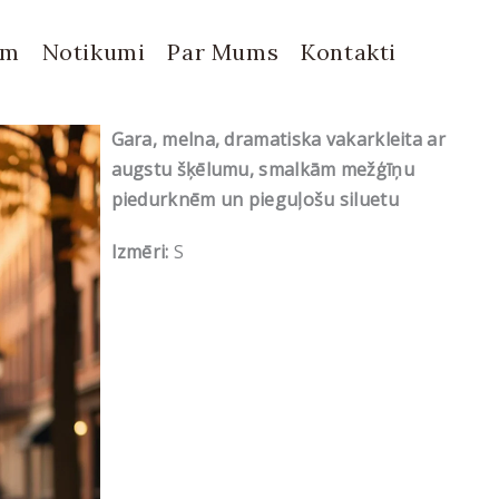
em
Notikumi
Par Mums
Kontakti
Gara, melna, dramatiska vakarkleita ar
augstu šķēlumu, smalkām mežģīņu
piedurknēm un pieguļošu siluetu
Izmēri:
S